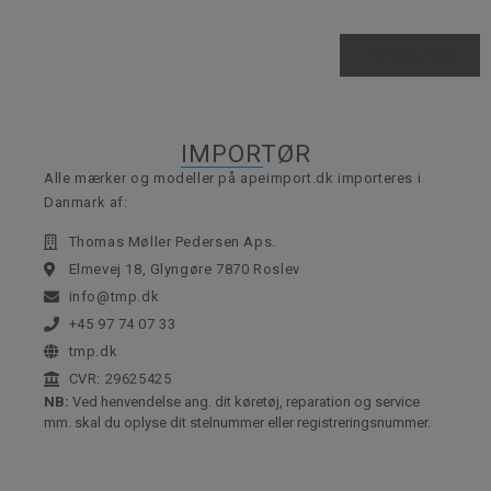
Fortryd køb
IMPORTØR
Alle mærker og modeller på apeimport.dk importeres i
Danmark af:
Thomas Møller Pedersen Aps.
Elmevej 18, Glyngøre 7870 Roslev
info@tmp.dk
+45 97 74 07 33
tmp.dk
CVR: 29625425
NB:
Ved henvendelse ang. dit køretøj, reparation og service
mm. skal du oplyse dit stelnummer eller registreringsnummer.