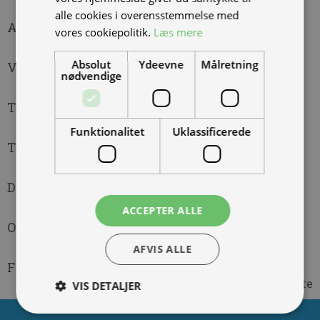
alle cookies i overensstemmelse med
Ape Serviceintervaller
vores cookiepolitik.
Læs mere
Absolut
Ydeevne
Målretning
Vores brands
nødvendige
Tak (fysisk brochure)
Funktionalitet
Uklassificerede
Tak (digital brochure)
Delt ønskeliste
ACCEPTER ALLE
Originale reservedele
AFVIS ALLE
Framsida
Forrige
1
2
3
Næste
VIS DETALJER