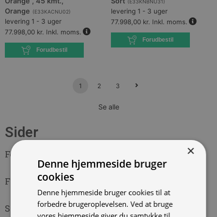
Orange , 45 kmt.,
Sort
(
E33KNBNU31
)
Orange
levering 1 - 3 uger
(
E33KACNU02
)
levering 1 - 3 uger
77.998,00 kr.
Inkl. moms.
77.998,00 kr.
Inkl. moms.
Forudbestil
Forudbestil
1
2
3
Se alle
Sider
×
Fortryd køb
Denne hjemmeside bruger
cookies
Finansiering
Denne hjemmeside bruger cookies til at
forbedre brugeroplevelsen. Ved at bruge
Sidste chance
vores hjemmeside giver du samtykke til