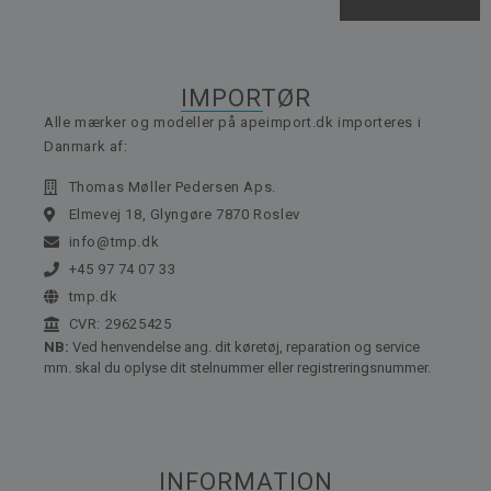
IMPORTØR
Alle mærker og modeller på apeimport.dk importeres i
Danmark af:
Thomas Møller Pedersen Aps.
Elmevej 18, Glyngøre 7870 Roslev
info@tmp.dk
+45 97 74 07 33
tmp.dk
CVR: 29625425
NB:
Ved henvendelse ang. dit køretøj, reparation og service
mm. skal du oplyse dit stelnummer eller registreringsnummer.
INFORMATION