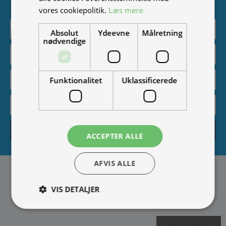
tilbud, events og udstillinger.
vores cookiepolitik.
Læs mere
Absolut
Ydeevne
Målretning
nødvendige
Funktionalitet
Uklassificerede
Tilmeld
ACCEPTER ALLE
AFVIS ALLE
VIS DETALJER
Fortryd køb