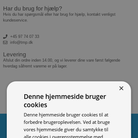
Har du brug for hjælp?
Hvis du har spørgsmål eller har brug for hjælp, kontakt venligst
kundeservice.
+45 97 74 07 33
info@tmp.dk
Levering
Afslut din ordre inden 14.00, og vi leverer dine vare først følgende
hverdag såfremt varerne er på lager.
×
Denne hjemmeside bruger
cookies
Denne hjemmeside bruger cookies til at
forbedre brugeroplevelsen. Ved at bruge
Tilmeld nyhedsmail
vores hjemmeside giver du samtykke til
Vær blandt de første til at modtage info om nye produkter,
alle cookies i overensstemmelse med